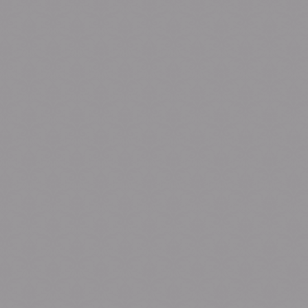
 સોરઠીયા આહીર જ્ઞાતિ 