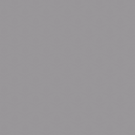
મહાજન - અંજાર