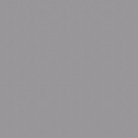
શ્રી યદુવંશી
પ્રકાશ
The Groom
Son of:
રતિલાલભાઈ વાલજીભાઇ હડીયા
ગંગાબેન રતિલાલભાઈ હડીયા