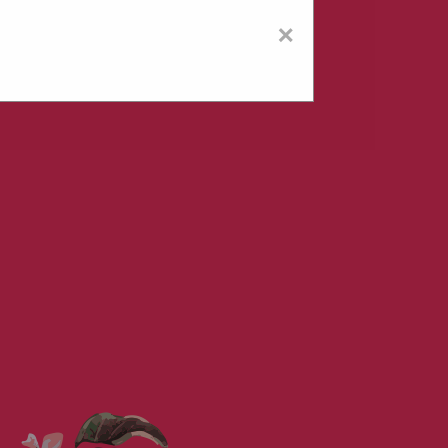
જ્ઞાતિ