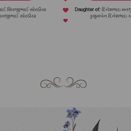
We Meet A Beautiful Day!
COMING SO
Thanks For being with me