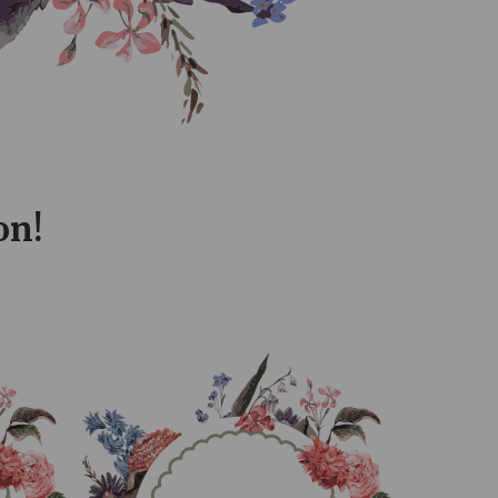
0
0
SECONDS