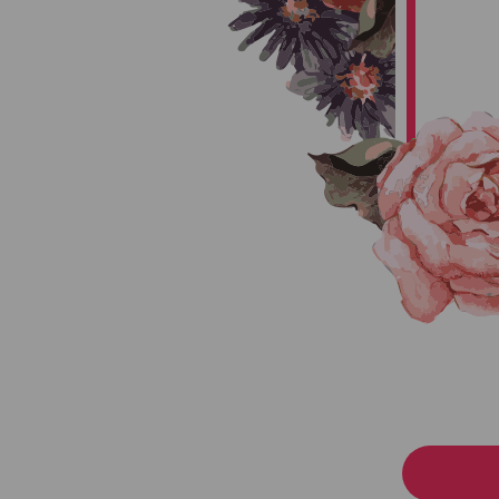
Son of:
માજવજીભા
રુક્ષ્મણીબેન