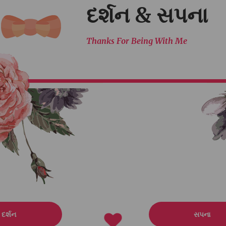
દર્શન
સપના
ઈ શિવજીભાઈ સોરઠીયા
Daughter of:
દિનેશભાઇ મનજ
 માવજીભાઈ સોરઠીયા
કુશુમબેન દિનેશભાઇ 