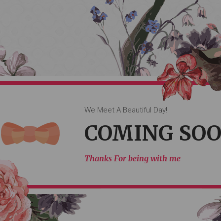
 Will Come Togather Very So