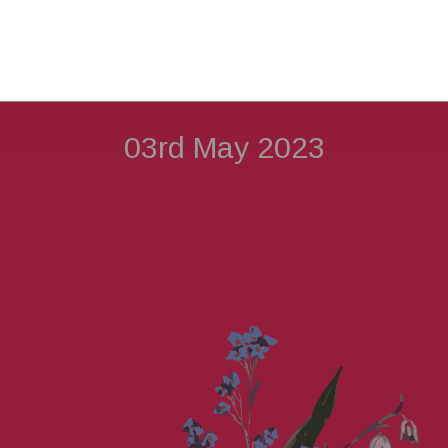
શ્રી યદુવંશી સોરઠીયા આહીર 
મહાજન - અંજાર