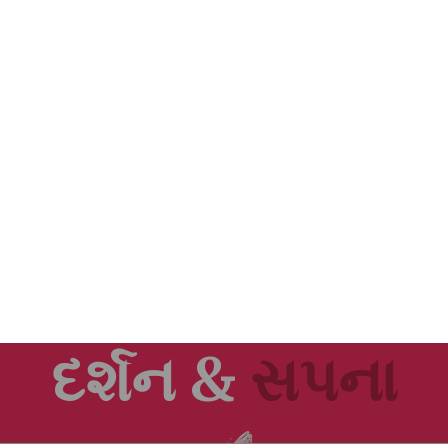
દર્શન &
સપના
WEDDING ANNIVERSARY
03rd May 2023