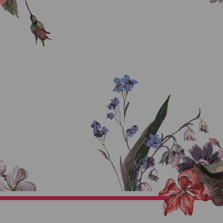
દર્શન & સપના
Thanks For Being With Me