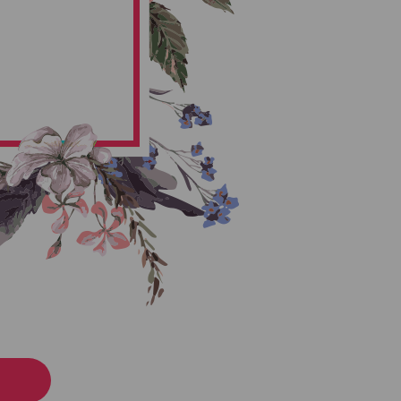
ીભાઇ કાતરીયા
કાતરીયા