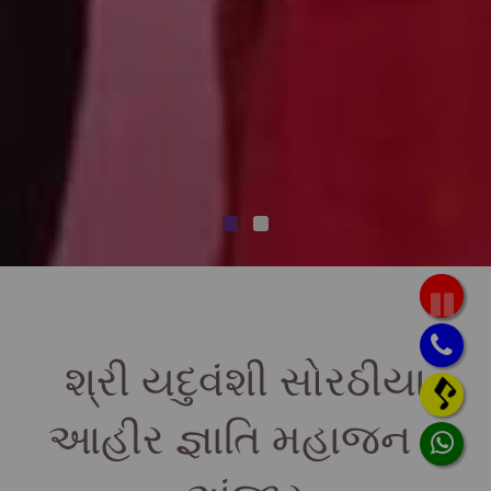
શ્રી યદુવંશી સોરઠીયા
આહીર જ્ઞાતિ મહાજન -
અંજાર