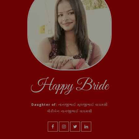
Happy Bride
Daughter of:
નાનજીભાઈ મૂલજીભાઈ વાઘમશી
ગૌરીબેન નાનજીભાઈ વાઘમશી