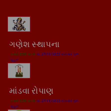
ગણેશ સ્થાપના
સવારે 8:00 વાગ્યે
તા. 27/11/2023 સોમવાર શુભ
મુહૂતૉ
માંડવા રોપાણ
સવારે 9:30 વાગ્યે
તા. 27/11/2023 સોમવાર શુભ
મુહૂતૉ