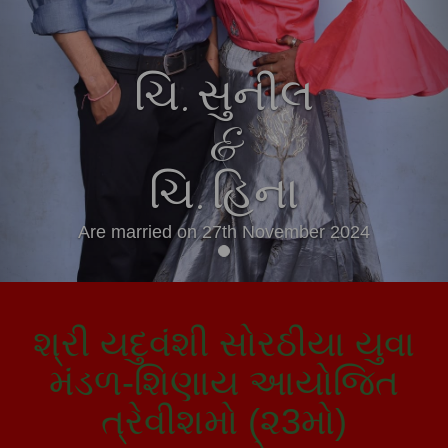
ચિ. સુનીલ
&
ચિ. હિના
Are married on 27th November 2024
શ્રી યદુવંશી સોરઠીયા યુવા
મંડળ-શિણાય આયોજિત
ત્રેવીશમો (૨3મો)