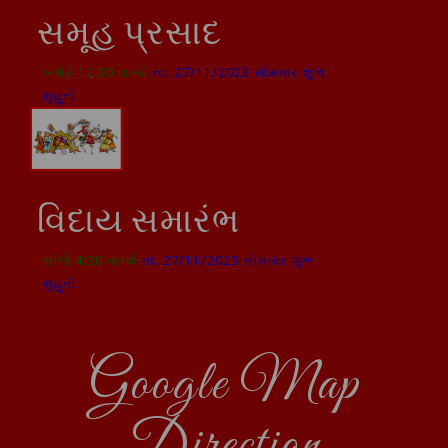
સમૂહ પ્રસાદ
બપોરે 12:00 વાગ્યે
તા. 27/11/2023 સોમવાર શુભ
મુહૂતૉ
વિદાય સમારંભ
સાંજે 4:30 વાગ્યે
તા. 27/11/2023 સોમવાર શુભ
મુહૂતૉ
Google Map
Direction