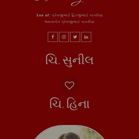
Son of:
પ્રેમજીભાઈ હિરજીભાઈ કાતરીયા
જમનાબેન પ્રેમજીભાઈ કાતરીયા
ચિ. સુનીલ
ચિ. હિના