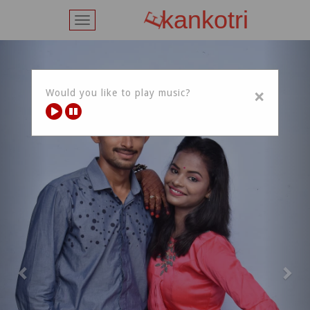
kankotri
E
Toggle
navigation
Previous
Nex
×
Would you like to play music?