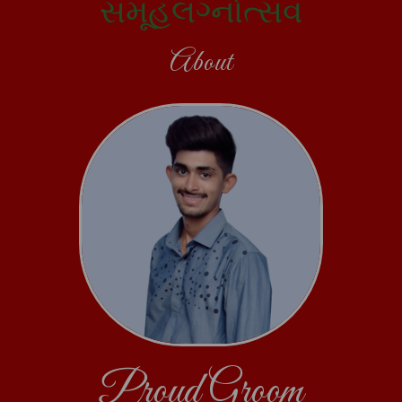
સમૂહલગ્નોત્સવ
About
Proud Groom