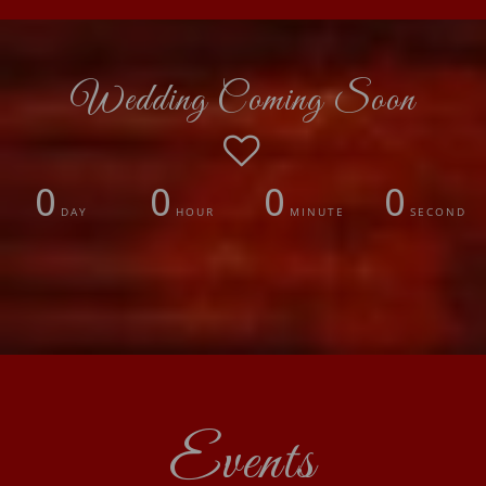
Wedding Coming Soon
0
0
0
0
DAY
HOUR
MINUTE
SECOND
Events