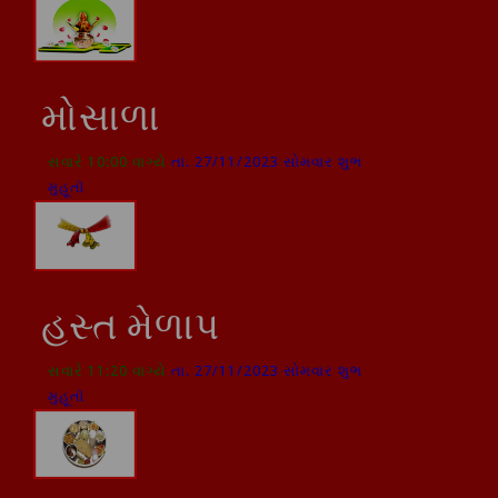
મોસાળા
સવારે 10:00 વાગ્યે
તા. 27/11/2023 સોમવાર શુભ
મુહૂતૉ
હસ્ત મેળાપ
સવારે 11:20 વાગ્યે
તા. 27/11/2023 સોમવાર શુભ
મુહૂતૉ