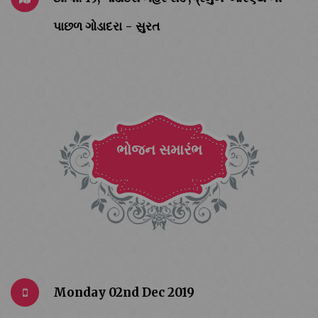
પાછળ ગોડાદરા - સુરત
ભોજન સમારંભ
Monday 02nd Dec 2019