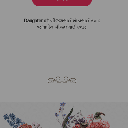
Daughter of:
બીજલભાઈ ખોડાભાઈ કવાડ
જયાબેન બીજલભાઈ કવાડ