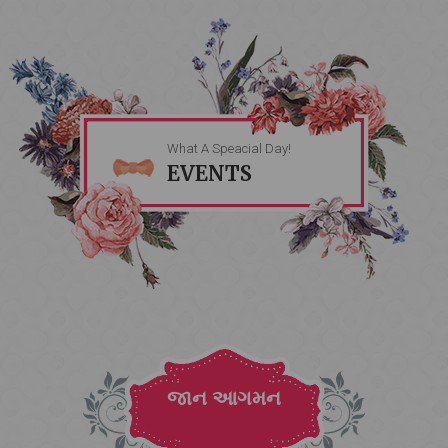
What A Speacial Day!
EVENTS
જાન આગમન