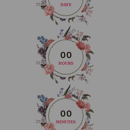
DAYS
0
0
HOURS
0
0
MINUTES