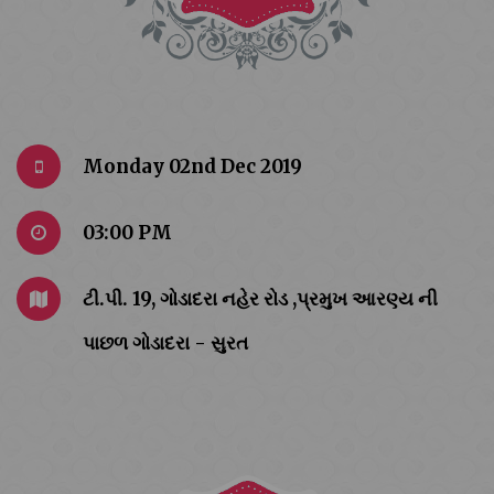
Monday 02nd Dec 2019
03:00 PM
ટી.પી. 19, ગોડાદરા નહેર રોડ ,પ્રમુખ આરણ્ય ની
પાછળ ગોડાદરા - સુરત