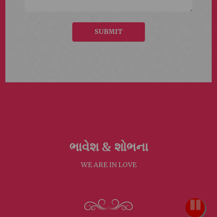
SUBMIT
ભાવેશ &
શોભના
WE ARE IN LOVE