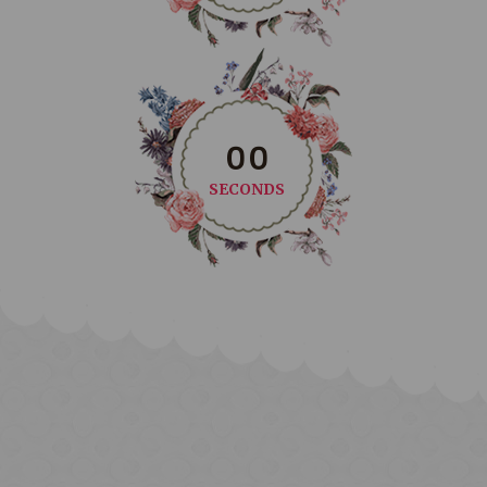
0
0
SECONDS