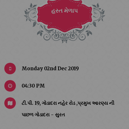
હસ્ત મેળાપ
Monday 02nd Dec 2019
04:30 PM
ટી.પી. 19, ગોડાદરા નહેર રોડ ,પ્રમુખ આરણ્ય ની
પાછળ ગોડાદરા - સુરત