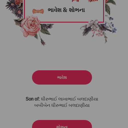
ભાવેશ & શોભના
ભાવેશ
Son of:
ધીરુભાઈ લાખાભાઈ બલદાણીયા
બબીબેન ધીરુભાઈ બલદાણીયા
શોભના