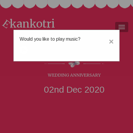
kankotri
E
Togg
navig
Would you like to play music?
×
ભાવેશ &
શોભના
WEDDING ANNIVERSARY
02nd Dec 2020