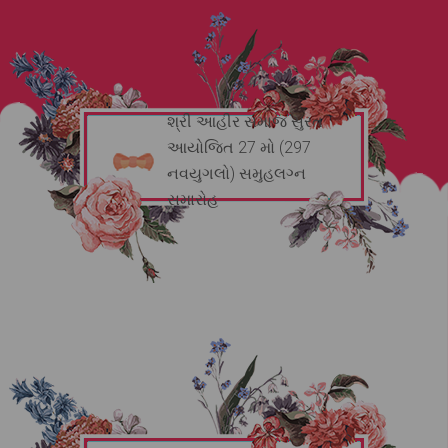
શ્રી આહીર સમાજ સુરત
આયોજિત 27 મો (297
નવયુગલો) સમુહલગ્ન
સમારોહ