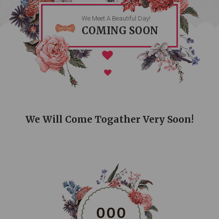
We Meet A Beautiful Day!
COMING SOON
We Will Come Togather Very Soon!
0
0
0