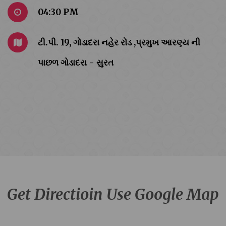
04:30 PM
ટી.પી. 19, ગોડાદરા નહેર રોડ ,પ્રમુખ આરણ્ય ની
પાછળ ગોડાદરા - સુરત
Get Directioin Use Google Map