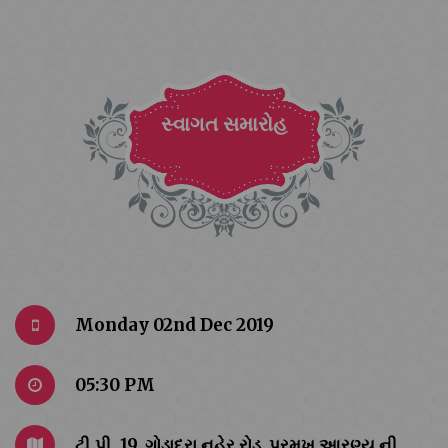
સ્વાગત સમારોહ
Monday 02nd Dec 2019
05:30 PM
ટી.પી. 19, ગોડાદરા નહેર રોડ ,પ્રમુખ આરણ્ય ની