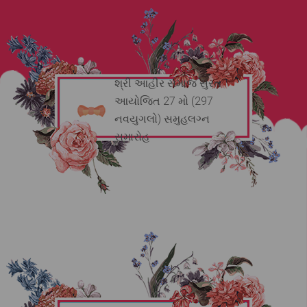
શ્રી આહીર સમાજ સુરત
આયોજિત 27 મો (297
નવયુગલો) સમુહલગ્ન
સમારોહ