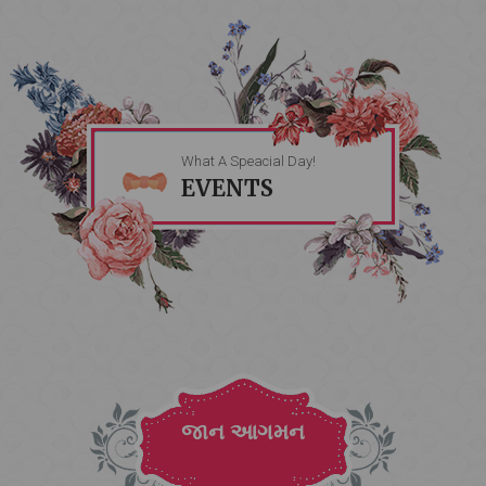
What A Speacial Day!
EVENTS
જાન આગમન