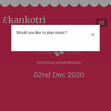
kankotri
E
Togg
navig
Would you like to play music?
×
ચીમન &
દક્ષા
WEDDING ANNIVERSARY
02nd Dec 2020