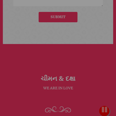
SUBMIT
ચીમન &
દક્ષા
WE ARE IN LOVE