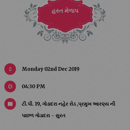
હસ્ત મેળાપ
Monday 02nd Dec 2019
04:30 PM
ટી.પી. 19, ગોડાદરા નહેર રોડ ,પ્રમુખ આરણ્ય ની
પાછળ ગોડાદરા - સુરત