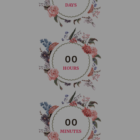
DAYS
0
0
HOURS
0
0
MINUTES