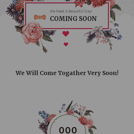
We Meet A Beautiful Day!
COMING SOON
We Will Come Togather Very Soon!
0
0
0