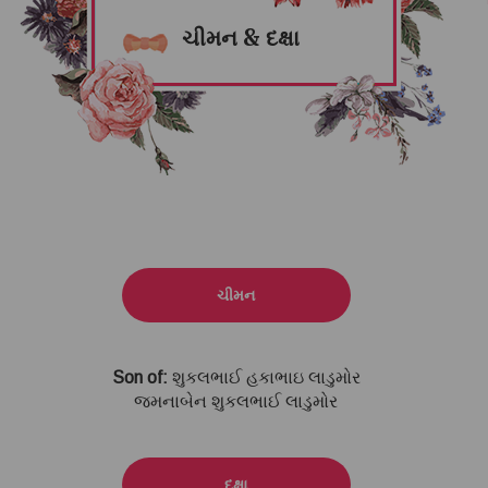
ચીમન & દક્ષા
ચીમન
Son of:
શુકલભાઈ હકાભાઇ લાડુમોર
જમનાબેન શુકલભાઈ લાડુમોર
દક્ષા