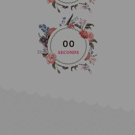
0
0
SECONDS