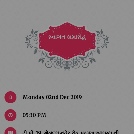
સ્વાગત સમારોહ
Monday 02nd Dec 2019
05:30 PM
ટી.પી. 19, ગોડાદરા નહેર રોડ ,પ્રમુખ આરણ્ય ની