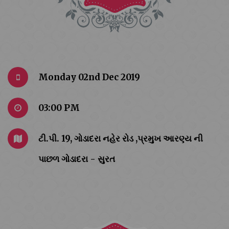
Monday 02nd Dec 2019
03:00 PM
ટી.પી. 19, ગોડાદરા નહેર રોડ ,પ્રમુખ આરણ્ય ની
પાછળ ગોડાદરા - સુરત