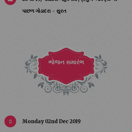
પાછળ ગોડાદરા - સુરત
ભોજન સમારંભ
Monday 02nd Dec 2019