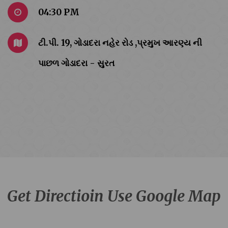
04:30 PM
ટી.પી. 19, ગોડાદરા નહેર રોડ ,પ્રમુખ આરણ્ય ની
પાછળ ગોડાદરા - સુરત
Get Directioin Use Google Map