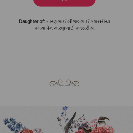
Daughter of:
નારણભાઈ બીજલભાઈ કલસરીયા
કમળાબેન નારણભાઈ કલસરીયા