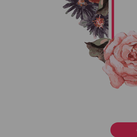
Son of:
નાગજીભાઈ
હિમાબેન ના