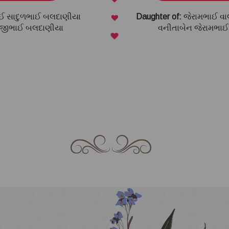
We Meet A Beautiful Day!
COMING SO
Thanks For being with me