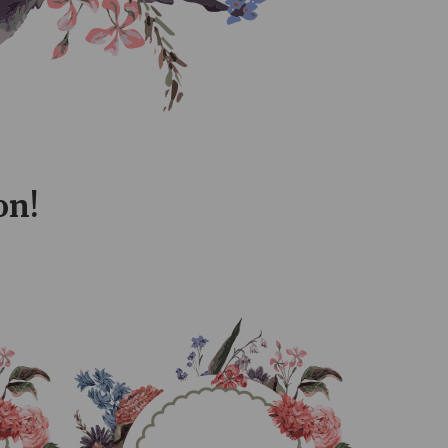
0
0
SECONDS