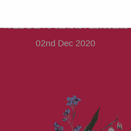
શ્રી આહીર સમાજ સુરત આયોજિત 27 મો 
નવયુગલો) સમુહલગ્ન સમારોહ