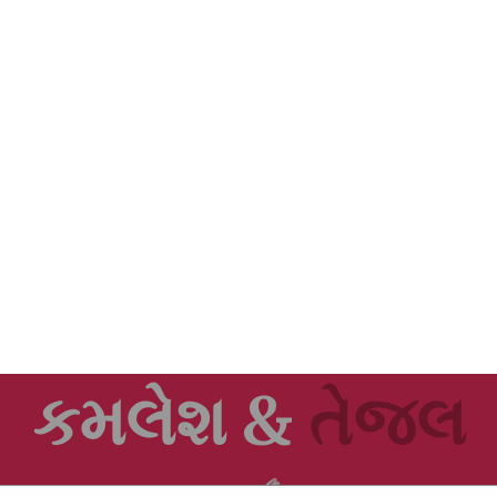
કમલેશ &
તેજલ
WEDDING ANNIVERSARY
02nd Dec 2020