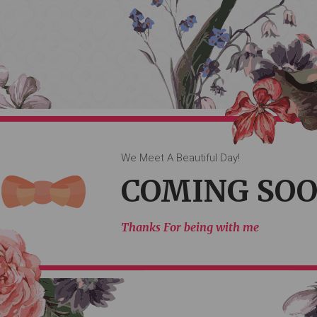
 Will Come Togather Very So