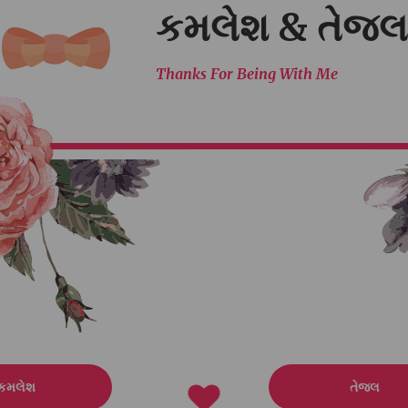
કમલેશ
તેજલ
 સાદુળભાઈ બલદાણીયા
Daughter of:
જેરામભાઈ વા
ગજીભાઈ બલદાણીયા
વનીતાબેન જેરામભાઈ