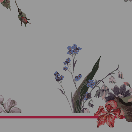
કમલેશ & તેજલ
Thanks For Being With Me