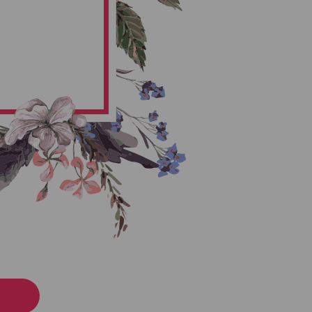
લાભાઈ હડિયા
 હડિયા