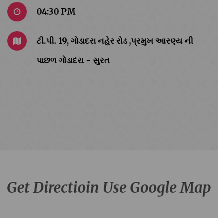
04:30 PM
ટી.પી. 19, ગોડાદરા નહેર રોડ ,પ્રમુખ આરણ્ય ની
પાછળ ગોડાદરા - સુરત
Get Directioin Use Google Map