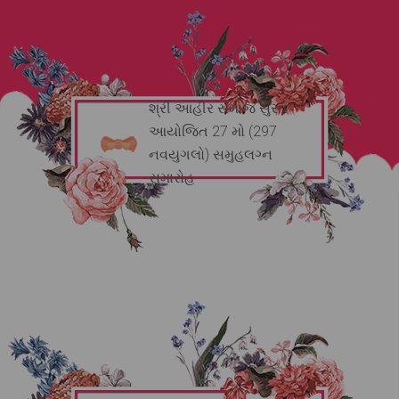
શ્રી આહીર સમાજ સુરત
આયોજિત 27 મો (297
નવયુગલો) સમુહલગ્ન
સમારોહ