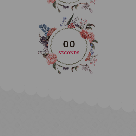
0
0
SECONDS