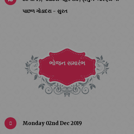
પાછળ ગોડાદરા - સુરત
ભોજન સમારંભ
Monday 02nd Dec 2019