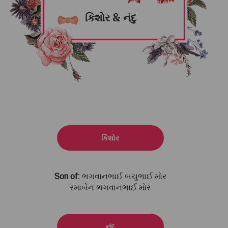
કિશોર & નંદુ
કિશોર
Son of:
ભગવાનભાઈ બચુભાઈ મોર
રમાબેન ભગવાનભાઈ મોર
નંદુ