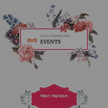
What A Speacial Day!
EVENTS
જાન આગમન