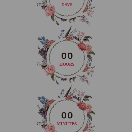
DAYS
0
0
HOURS
0
0
MINUTES