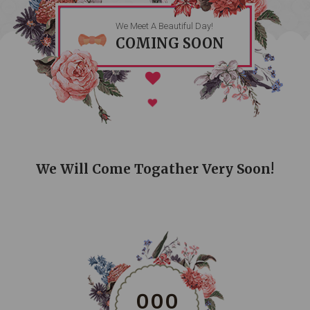
We Meet A Beautiful Day!
COMING SOON
We Will Come Togather Very Soon!
0
0
0