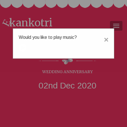
kankotri
E
Togg
navig
Would you like to play music?
×
કિશોર &
નંદુ
WEDDING ANNIVERSARY
02nd Dec 2020