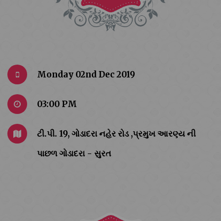
Monday 02nd Dec 2019
03:00 PM
ટી.પી. 19, ગોડાદરા નહેર રોડ ,પ્રમુખ આરણ્ય ની
પાછળ ગોડાદરા - સુરત