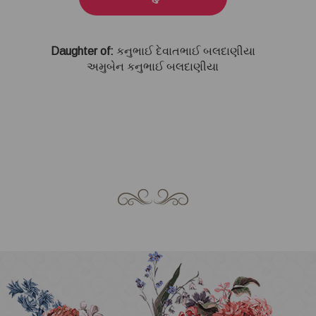
Daughter of:
કનુભાઈ દેવાતભાઈ બલદાણીયા
અમુબેન કનુભાઈ બલદાણીયા