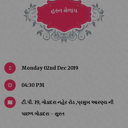
હસ્ત મેળાપ
Monday 02nd Dec 2019
04:30 PM
ટી.પી. 19, ગોડાદરા નહેર રોડ ,પ્રમુખ આરણ્ય ની
પાછળ ગોડાદરા - સુરત