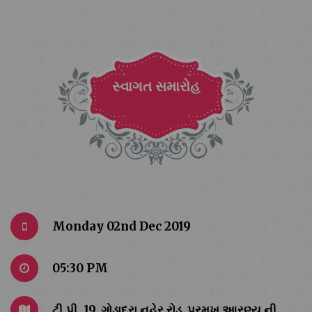
સ્વાગત સમારોહ
Monday 02nd Dec 2019
05:30 PM
ટી.પી. 19, ગોડાદરા નહેર રોડ ,પ્રમુખ આરણ્ય ની