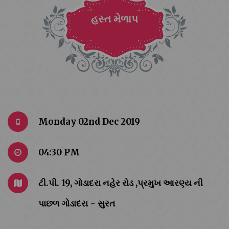
હસ્ત મેળાપ
Monday 02nd Dec 2019
04:30 PM
ટી.પી. 19, ગોડાદરા નહેર રોડ ,પ્રમુખ આરણ્ય ની
પાછળ ગોડાદરા - સુરત