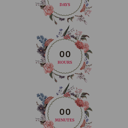
DAYS
0
0
HOURS
0
0
MINUTES