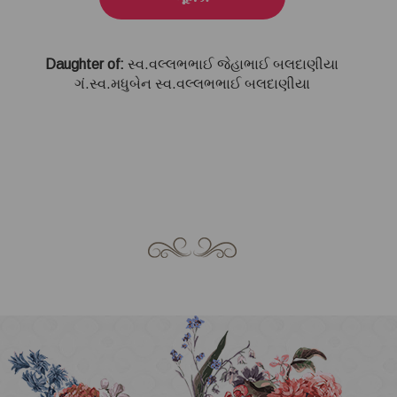
Daughter of:
સ્વ.વલ્લભભાઈ જેહાભાઈ બલદાણીયા
ગં.સ્વ.મધુબેન સ્વ.વલ્લભભાઈ બલદાણીયા