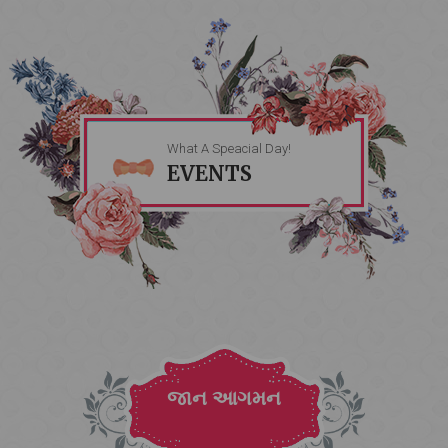
What A Speacial Day!
EVENTS
જાન આગમન