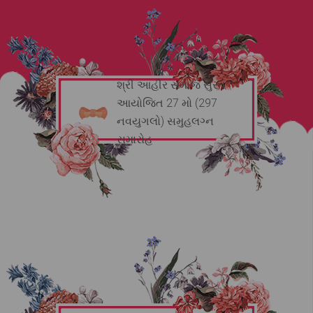
શ્રી આહીર સમાજ સુરત
આયોજિત 27 મો (297
નવયુગલો) સમુહલગ્ન
સમારોહ