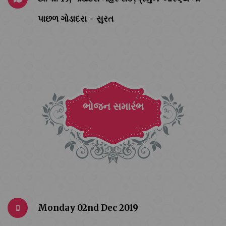
પાછળ ગોડાદરા - સુરત
ભોજન સમારંભ
Monday 02nd Dec 2019