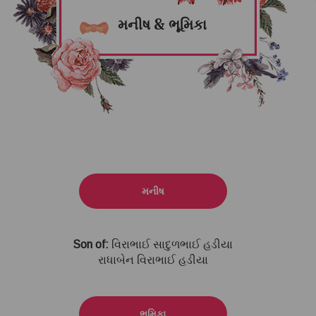
મનીષ & ભૂમિકા
મનીષ
Son of:
વિરાભાઈ સાદુળભાઈ હડીયા
રાધાબેન વિરાભાઈ હડીયા
ભૂમિકા