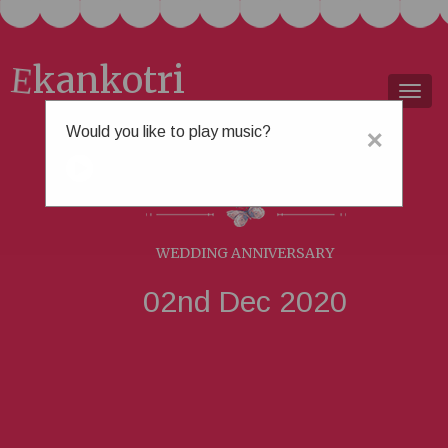
kankotri
E
Togg
navig
Would you like to play music?
×
મનીષ &
ભૂમિકા
WEDDING ANNIVERSARY
02nd Dec 2020