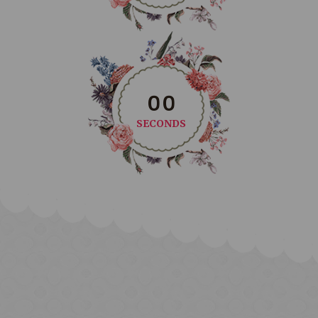
0
0
SECONDS