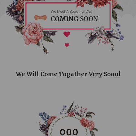
We Meet A Beautiful Day!
COMING SOON
We Will Come Togather Very Soon!
0
0
0