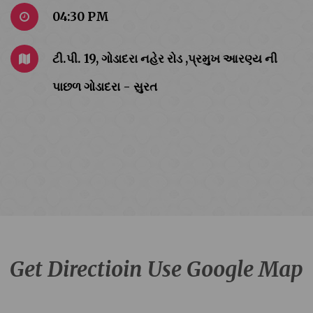
04:30 PM
ટી.પી. 19, ગોડાદરા નહેર રોડ ,પ્રમુખ આરણ્ય ની
પાછળ ગોડાદરા - સુરત
Get Directioin Use Google Map