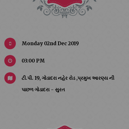
Monday 02nd Dec 2019
03:00 PM
ટી.પી. 19, ગોડાદરા નહેર રોડ ,પ્રમુખ આરણ્ય ની
પાછળ ગોડાદરા - સુરત