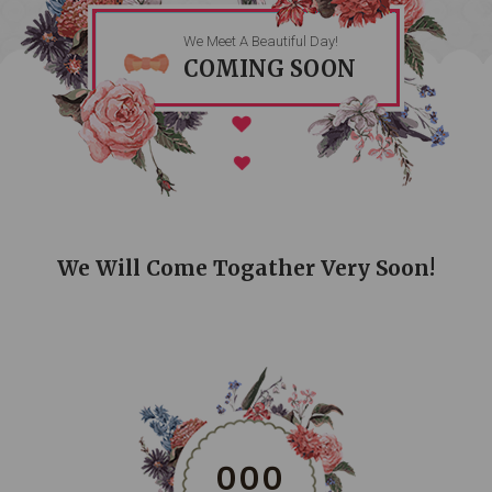
We Meet A Beautiful Day!
COMING SOON
We Will Come Togather Very Soon!
0
0
0