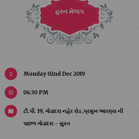
હસ્ત મેળાપ
Monday 02nd Dec 2019
04:30 PM
ટી.પી. 19, ગોડાદરા નહેર રોડ ,પ્રમુખ આરણ્ય ની
પાછળ ગોડાદરા - સુરત