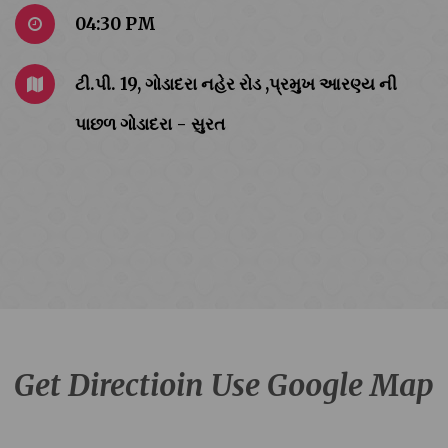
04:30 PM
ટી.પી. 19, ગોડાદરા નહેર રોડ ,પ્રમુખ આરણ્ય ની
પાછળ ગોડાદરા - સુરત
Get Directioin Use Google Map