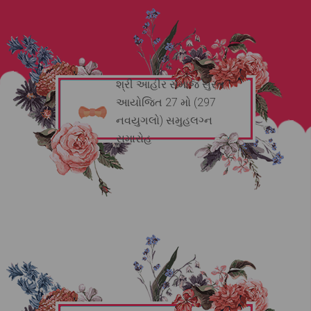
શ્રી આહીર સમાજ સુરત
આયોજિત 27 મો (297
નવયુગલો) સમુહલગ્ન
સમારોહ