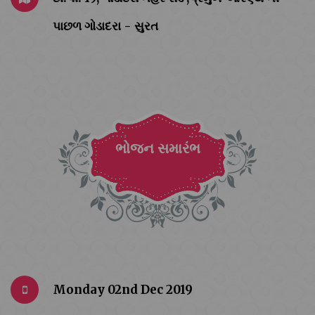
પાછળ ગોડાદરા - સુરત
ભોજન સમારંભ
Monday 02nd Dec 2019