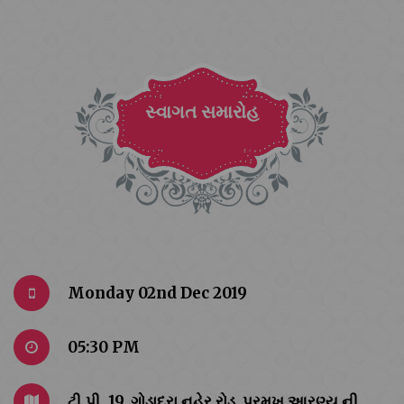
સ્વાગત સમારોહ
Monday 02nd Dec 2019
05:30 PM
ટી.પી. 19, ગોડાદરા નહેર રોડ ,પ્રમુખ આરણ્ય ની