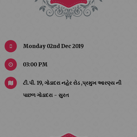
Monday 02nd Dec 2019
03:00 PM
ટી.પી. 19, ગોડાદરા નહેર રોડ ,પ્રમુખ આરણ્ય ની
પાછળ ગોડાદરા - સુરત