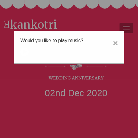
kankotri
E
Togg
navig
Would you like to play music?
×
મનીષ &
રીન્કલ
WEDDING ANNIVERSARY
02nd Dec 2020