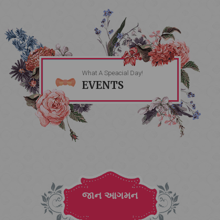
What A Speacial Day!
EVENTS
જાન આગમન