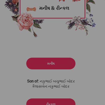
મનીષ & રીન્કલ
મનીષ
Son of:
નકુભાઈ બચુભાઈ બોદર
કૈલાસબેન નકુભાઈ બોદર
રીન્કલ