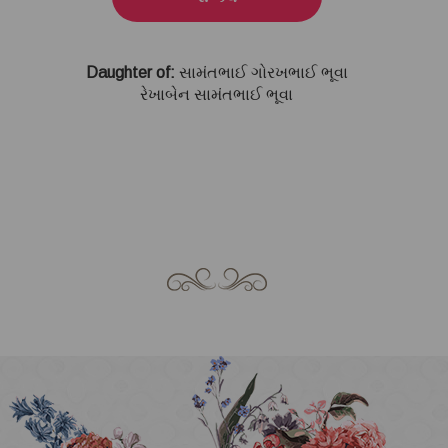
Daughter of:
સામંતભાઈ ગોરખભાઈ ભૂવા
રેખાબેન સામંતભાઈ ભૂવા