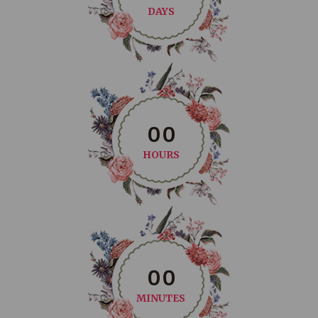
DAYS
0
0
HOURS
0
0
MINUTES