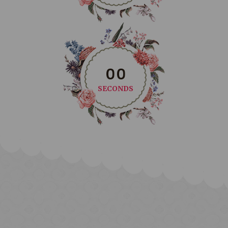
0
0
SECONDS