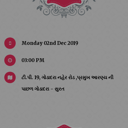
Monday 02nd Dec 2019
03:00 PM
ટી.પી. 19, ગોડાદરા નહેર રોડ ,પ્રમુખ આરણ્ય ની
પાછળ ગોડાદરા - સુરત