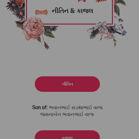
નીતિન & કાજલ
નીતિન
Son of:
ભવાનભાઈ સડથાભાઈ વાળા
જમનાબેન ભવાનભાઈ વાળા
કાજલ