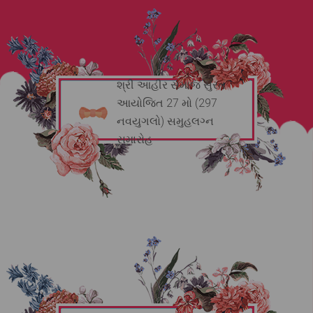
શ્રી આહીર સમાજ સુરત
આયોજિત 27 મો (297
નવયુગલો) સમુહલગ્ન
સમારોહ