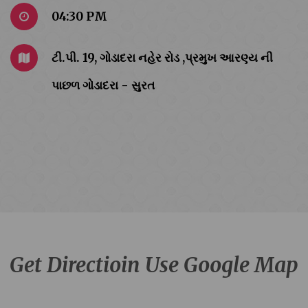
04:30 PM
ટી.પી. 19, ગોડાદરા નહેર રોડ ,પ્રમુખ આરણ્ય ની
પાછળ ગોડાદરા - સુરત
Get Directioin Use Google Map