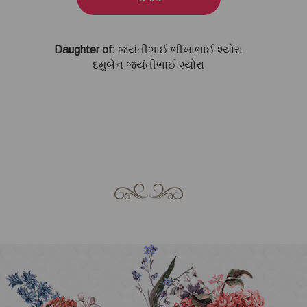
Daughter of:
જયંતીભાઈ ભીખાભાઈ શ્યોરા
દમુબેન જયંતીભાઈ શ્યોરા