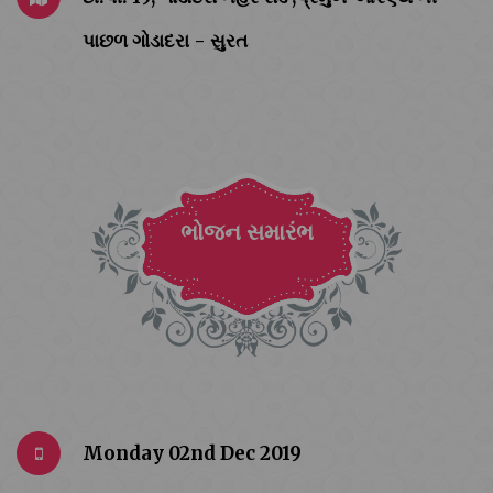
પાછળ ગોડાદરા - સુરત
ભોજન સમારંભ
Monday 02nd Dec 2019