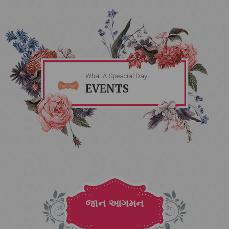
What A Speacial Day!
EVENTS
જાન આગમન