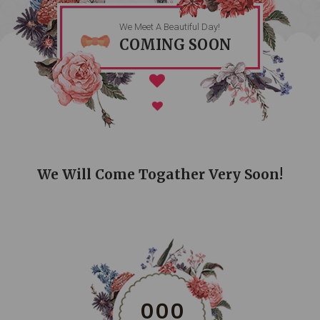
We Meet A Beautiful Day!
COMING SOON
We Will Come Togather Very Soon!
0
0
0