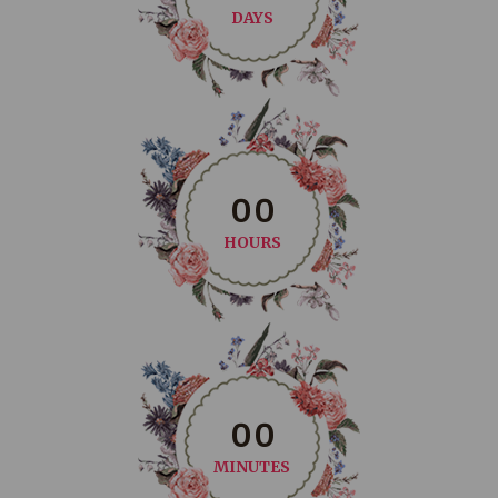
DAYS
0
0
HOURS
0
0
MINUTES