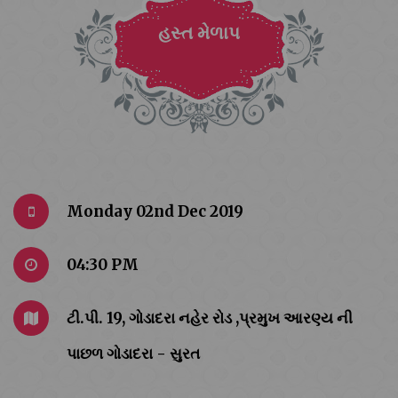
હસ્ત મેળાપ
Monday 02nd Dec 2019
04:30 PM
ટી.પી. 19, ગોડાદરા નહેર રોડ ,પ્રમુખ આરણ્ય ની
પાછળ ગોડાદરા - સુરત