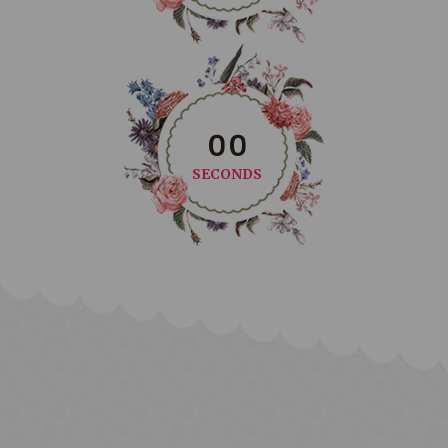
0
0
SECONDS