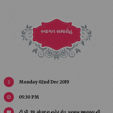
સ્વાગત સમારોહ
Monday 02nd Dec 2019
05:30 PM
ટી.પી. 19, ગોડાદરા નહેર રોડ ,પ્રમુખ આરણ્ય ની