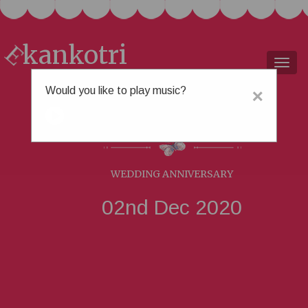
kankotri
E
Togg
navig
Would you like to play music?
×
નીતિન &
કાજલ
WEDDING ANNIVERSARY
02nd Dec 2020