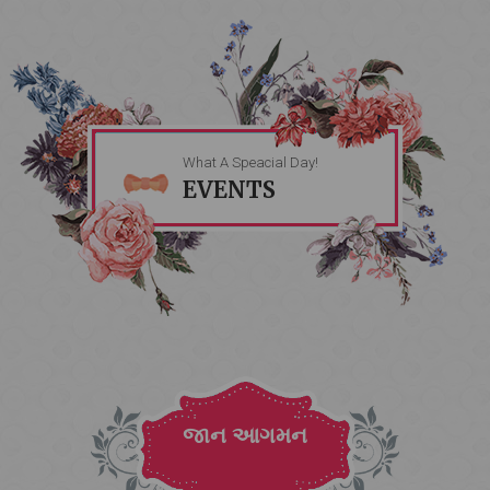
What A Speacial Day!
EVENTS
જાન આગમન