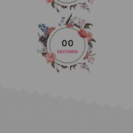
0
0
SECONDS