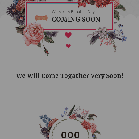
We Meet A Beautiful Day!
COMING SOON
We Will Come Togather Very Soon!
0
0
0