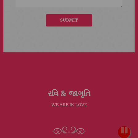
SUBMIT
રવિ &
જાગૃતિ
WE ARE IN LOVE