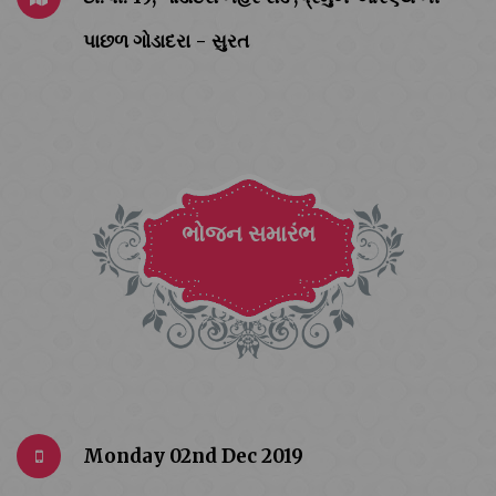
પાછળ ગોડાદરા - સુરત
ભોજન સમારંભ
Monday 02nd Dec 2019