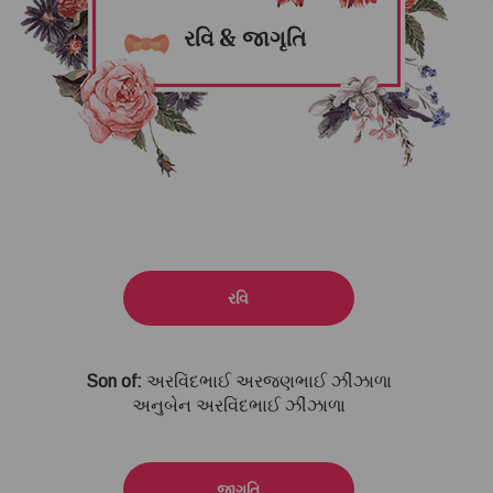
રવિ & જાગૃતિ
રવિ
Son of:
અરવિંદભાઈ અરજણભાઈ ઝીંઝાળા
અનુબેન અરવિંદભાઈ ઝીંઝાળા
જાગૃતિ