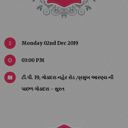
Monday 02nd Dec 2019
03:00 PM
ટી.પી. 19, ગોડાદરા નહેર રોડ ,પ્રમુખ આરણ્ય ની
પાછળ ગોડાદરા - સુરત