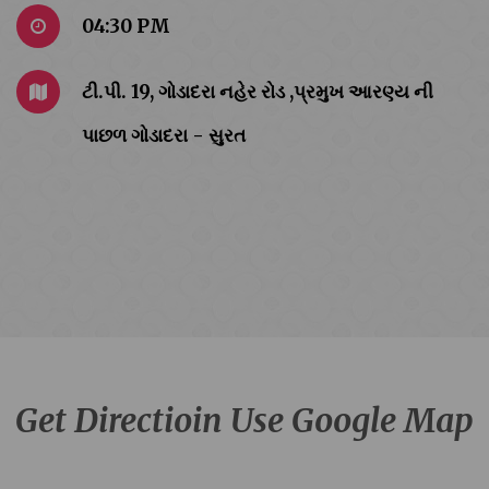
04:30 PM
ટી.પી. 19, ગોડાદરા નહેર રોડ ,પ્રમુખ આરણ્ય ની
પાછળ ગોડાદરા - સુરત
Get Directioin Use Google Map