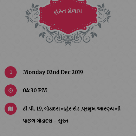
હસ્ત મેળાપ
Monday 02nd Dec 2019
04:30 PM
ટી.પી. 19, ગોડાદરા નહેર રોડ ,પ્રમુખ આરણ્ય ની
પાછળ ગોડાદરા - સુરત