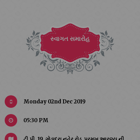
સ્વાગત સમારોહ
Monday 02nd Dec 2019
05:30 PM
ટી.પી. 19, ગોડાદરા નહેર રોડ ,પ્રમુખ આરણ્ય ની