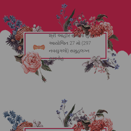
શ્રી આહીર સમાજ સુરત
આયોજિત 27 મો (297
નવયુગલો) સમુહલગ્ન
સમારોહ