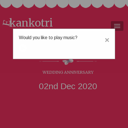
kankotri
E
Togg
navig
Would you like to play music?
×
રવિ &
જાગૃતિ
WEDDING ANNIVERSARY
02nd Dec 2020