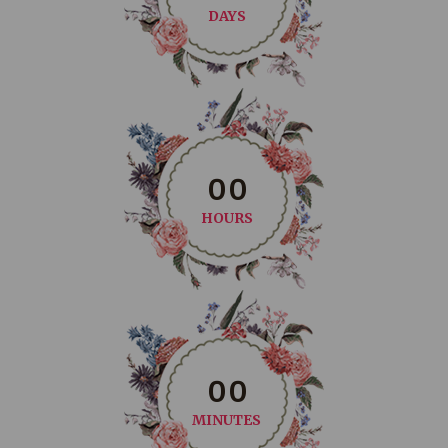
DAYS
0
0
HOURS
0
0
MINUTES