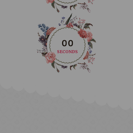
0
0
SECONDS