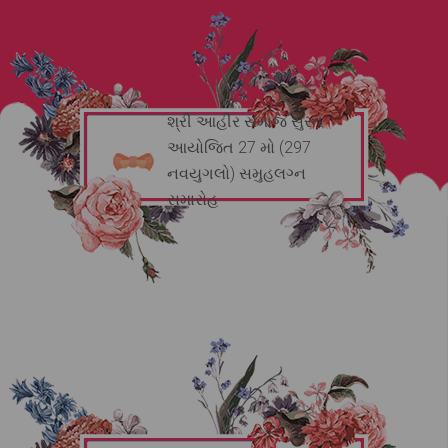
શ્રી આહીર સમાજ સુરત
આયોજિત 27 મો (297
નવયુગલો) સમુહલગ્ન
સમારોહ