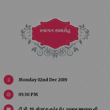
સ્વાગત સમારોહ
Monday 02nd Dec 2019
05:30 PM
ટી.પી. 19, ગોડાદરા નહેર રોડ ,પ્રમુખ આરણ્ય ની