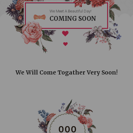
We Meet A Beautiful Day!
COMING SOON
We Will Come Togather Very Soon!
0
0
0