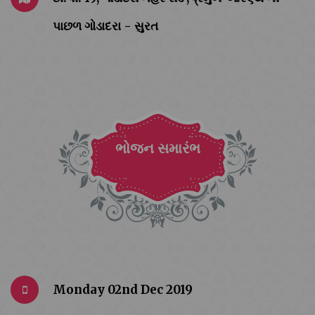
પાછળ ગોડાદરા - સુરત
ભોજન સમારંભ
Monday 02nd Dec 2019