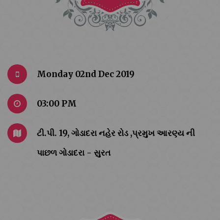
Monday 02nd Dec 2019
03:00 PM
ટી.પી. 19, ગોડાદરા નહેર રોડ ,પ્રમુખ આરણ્ય ની
પાછળ ગોડાદરા - સુરત