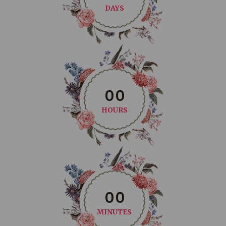
DAYS
0
0
HOURS
0
0
MINUTES