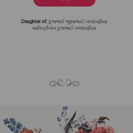
Daughter of:
દુલાભાઈ જીવાભાઈ બલદાણીયા
સાવિત્રીબેન દુલાભાઈ બલદાણીયા