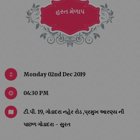
હસ્ત મેળાપ
Monday 02nd Dec 2019
04:30 PM
ટી.પી. 19, ગોડાદરા નહેર રોડ ,પ્રમુખ આરણ્ય ની
પાછળ ગોડાદરા - સુરત