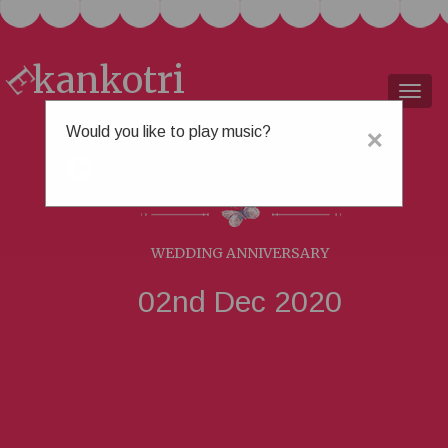
kankotri
E
Togg
navig
Would you like to play music?
×
શૈલેશ &
ચેતના
WEDDING ANNIVERSARY
02nd Dec 2020