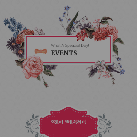
What A Speacial Day!
EVENTS
જાન આગમન