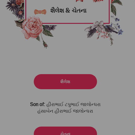
શૈલેશ & ચેતના
શૈલેશ
Son of:
હીરાભાઈ ટપુભાઈ જાલોન્ધરા
હંસાબેન હીરાભાઈ જાલોન્ધરા
ચેતના