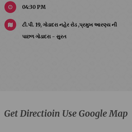
04:30 PM
ટી.પી. 19, ગોડાદરા નહેર રોડ ,પ્રમુખ આરણ્ય ની
પાછળ ગોડાદરા - સુરત
Get Directioin Use Google Map